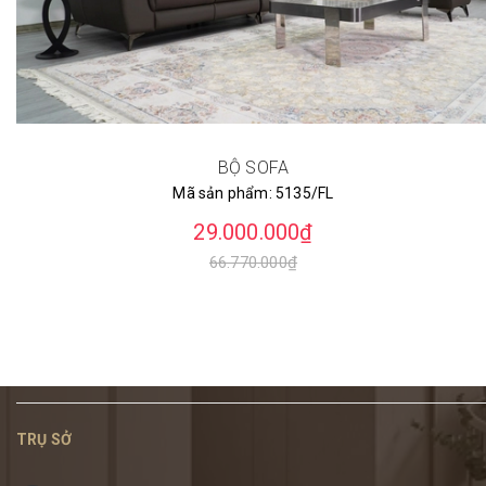
BỘ SOFA
Mã sản phẩm:
5135/FL
29.000.000₫
66.770.000₫
TRỤ SỞ