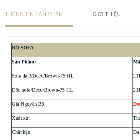
THÔNG TIN SẢN PHẨM
GIỚI THIỆU
BỘ SOFA
Sản Phẩm:
Mã
Sofa da 3/Deco/Brown-75 HL
23
Đôn sofa/Deco/Brown-75 HL
23
Giá Nguyên Bộ:
De
Xuất xứ:
Th
Chất liệu:
Da 