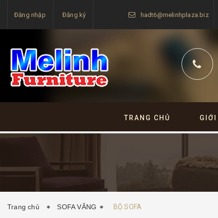
Đăng nhập
Đăng ký
hadt6@melinhplaza.biz
TRANG CHỦ
GIỚI
Trang chủ
SOFA VĂNG
BỘ SOFA