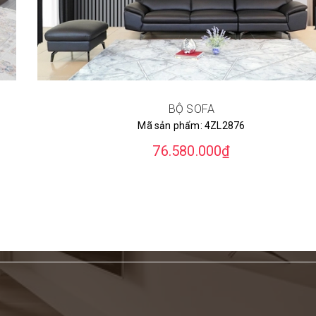
BỘ SOFA
Mã sản phẩm:
4ZL2876
76.580.000₫