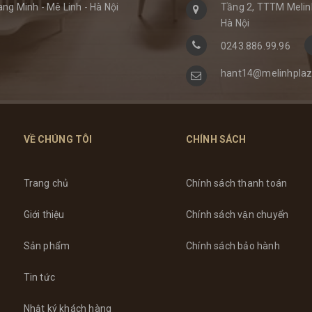
ng Minh - Mê Linh - Hà Nội
Tầng 2, TTTM Melinh
Hà Nội
0243.886.99.96
hant14@melinhplaz
VỀ CHÚNG TÔI
CHÍNH SÁCH
Trang chủ
Chính sách thanh toán
Giới thiệu
Chính sách vận chuyển
Sản phẩm
Chính sách bảo hành
Tin tức
Nhật ký khách hàng