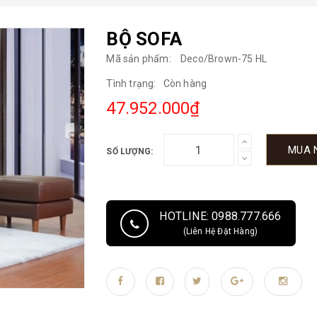
BỘ SOFA
Mã sản phẩm:
Deco/Brown-75 HL
Tình trạng:
Còn hàng
47.952.000₫
MUA 
SỐ LƯỢNG:
HOTLINE: 0988.777.666
(Liên Hệ Đặt Hàng)