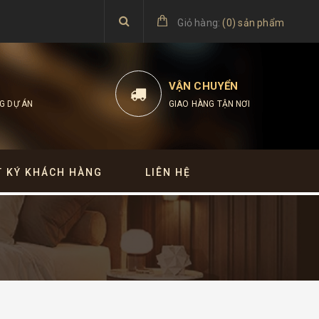
Giỏ hàng:
(
0
)
sản phẩm
VẬN CHUYỂN
G DỰ ÁN
GIAO HÀNG TẬN NƠI
T KÝ KHÁCH HÀNG
LIÊN HỆ