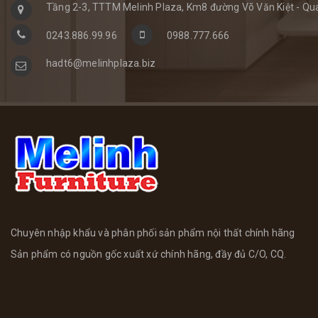
Tầng 2-3, TTTM Melinh Plaza, Km8 đường Võ Văn Kiệt - Qua
0243.886.99.96
0988.777.666
hadt6@melinhplaza.biz
Chuyên nhập khẩu và phân phối sản phẩm nội thất chính hãng
Sản phẩm có nguồn gốc xuất xứ chính hãng, đầy đủ C/O, CQ.