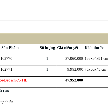
 Sản Phẩm
Số lượng
Giá niêm yết
Kích thước
1102770
1
37,960,000
199x94x91
c
1102771
1
9,992,000
75x60x45 cm
co/Brown-75 HL
47,952,000
ái Lan
tự nhiên