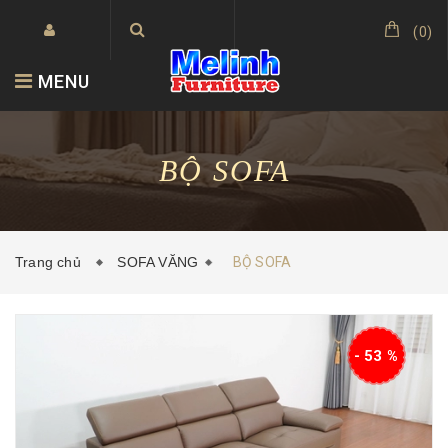
(
0
)
MENU
BỘ SOFA
Trang chủ
SOFA VĂNG
BỘ SOFA
- 53 %