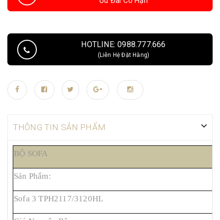
Ưu Đãi Có Hạn
HOTLINE: 0988.777.666
(Liên Hệ Đặt Hàng)
THÔNG TIN SẢN PHẨM
BỘ SOFA
Sản Phẩm:
M
Sofa 3 TPH2117/3120HL
2