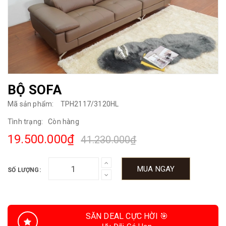
BỘ SOFA
Mã sản phẩm:
TPH2117/3120HL
Tình trạng:
Còn hàng
19.500.000₫
41.230.000₫
MUA NGAY
SỐ LƯỢNG:
SĂN DEAL CỰC HỜI 🎯