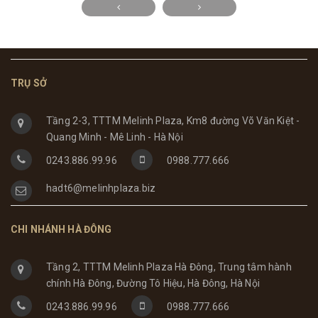
TRỤ SỞ
Tầng 2-3, TTTM Melinh Plaza, Km8 đường Võ Văn Kiệt -
Quang Minh - Mê Linh - Hà Nội
0243.886.99.96
0988.777.666
hadt6@melinhplaza.biz
CHI NHÁNH HÀ ĐÔNG
Tầng 2, TTTM Melinh Plaza Hà Đông, Trung tâm hành
chính Hà Đông, Đường Tô Hiệu, Hà Đông, Hà Nội
0243.886.99.96
0988.777.666