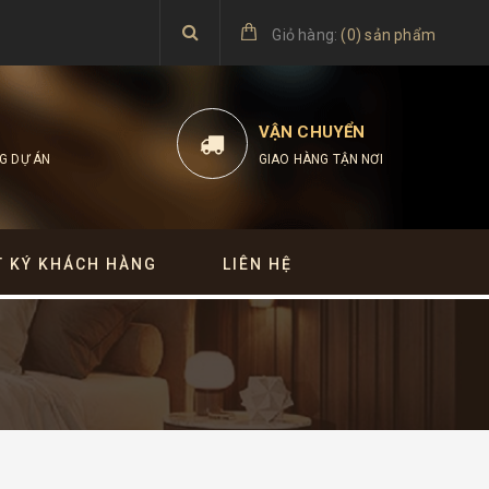
Giỏ hàng:
(
0
)
sản phẩm
VẬN CHUYỂN
G DỰ ÁN
GIAO HÀNG TẬN NƠI
T KÝ KHÁCH HÀNG
LIÊN HỆ