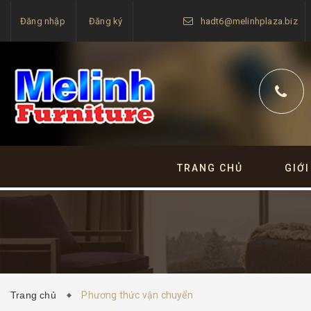
Đăng nhập
Đăng ký
hadt6@melinhplaza.biz
TRANG CHỦ
GIỚI
Trang chủ
Phương thức vận chuyển