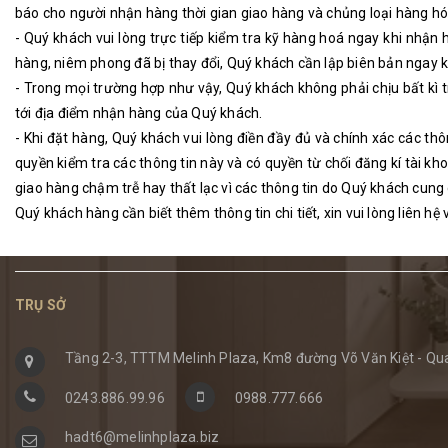
báo cho người nhận hàng thời gian giao hàng và chủng loại hàng hóa 
- Quý khách vui lòng trực tiếp kiểm tra kỹ hàng hoá ngay khi nhận
hàng, niêm phong đã bị thay đổi, Quý khách cần lập biên bản ngay k
- Trong mọi trường hợp như vậy, Quý khách không phải chịu bất kì t
tới địa điểm nhận hàng của Quý khách.
- Khi đặt hàng, Quý khách vui lòng điền đầy đủ và chính xác các th
quyền kiểm tra các thông tin này và có quyền từ chối đăng kí tài k
giao hàng chậm trễ hay thất lạc vì các thông tin do Quý khách cung
Quý khách hàng cần biết thêm thông tin chi tiết, xin vui lòng liên hệ 
TRỤ SỞ
Tầng 2-3, TTTM Melinh Plaza, Km8 đường Võ Văn Kiệt - Qua
0243.886.99.96
0988.777.666
hadt6@melinhplaza.biz