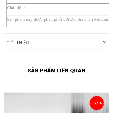
Chất liệu:
1
Sản phẩm này được phân phối bởi Đại Siêu Thị Mê Linh
GIỚI THIỆU
SẢN PHẨM LIÊN QUAN
- 57 %