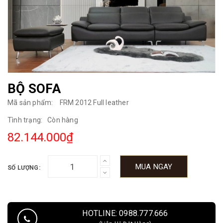
BỘ SOFA
Mã sản phẩm:
FRM 2012 Full leather
Tình trạng:
Còn hàng
82.144.000₫
MUA NGAY
SỐ LƯỢNG:
HOTLINE: 0988.777.666