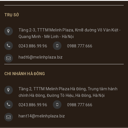
TRỤ SỞ
Tầng 2-3, TTTM Melinh Plaza, Km8 đường Võ Văn Kiệt -
Quang Minh - Mê Linh - Hà Nội
0243.886.99.96
0988.777.666
hadt6@melinhplaza.biz
CHI NHÁNH HÀ ĐÔNG
Tầng 2, TTTM Melinh Plaza Hà Đông, Trung tâm hành
chính Hà Đông, Đường Tô Hiệu, Hà Đông, Hà Nội
0243.886.99.96
0988.777.666
hant14@melinhplaza.biz