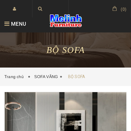
(
0
)
MENU
BỘ SOFA
Trang chủ
SOFA VĂNG
BỘ SOFA