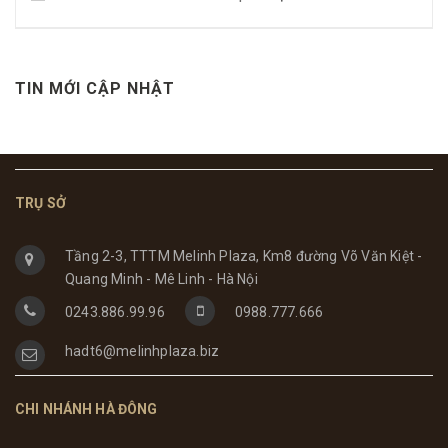
TIN MỚI CẬP NHẬT
TRỤ SỞ
Tầng 2-3, TTTM Melinh Plaza, Km8 đường Võ Văn Kiệt -
Quang Minh - Mê Linh - Hà Nội
0243.886.99.96
0988.777.666
hadt6@melinhplaza.biz
CHI NHÁNH HÀ ĐÔNG