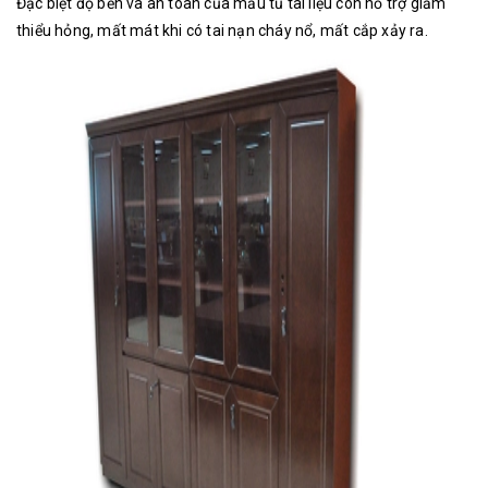
Đặc biệt độ bền và an toàn của mẫu tủ tài liệu còn hỗ trợ giảm
thiểu hỏng, mất mát khi có tai nạn cháy nổ, mất cắp xảy ra.