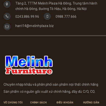
Tầng 2, TTTM Melinh Plaza Hà Đông, Trung tâm hành
chính Hà Đông, Đường Tô Hiệu, Hà Đông, Hà Nội
0243.886.99.96
0988.777.666
hant14@melinhplaza.biz
Chuyên nhập khẩu và phân phối sản phẩm nội thất chính hãng
Sản phẩm có nguồn gốc xuất xứ chính hãng, đầy đủ C/O, CQ.
VỀ CHÚNG TÔI
CHÍNH SÁCH
ĐIỀU KHOẢN
HƯỚNG DẪN