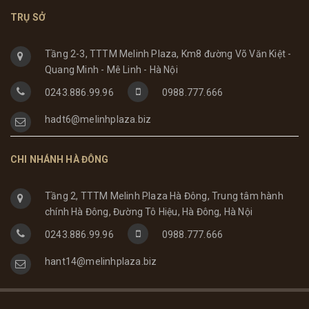
TRỤ SỞ
Tầng 2-3, TTTM Melinh Plaza, Km8 đường Võ Văn Kiệt -
Quang Minh - Mê Linh - Hà Nội
0243.886.99.96
0988.777.666
hadt6@melinhplaza.biz
CHI NHÁNH HÀ ĐÔNG
Tầng 2, TTTM Melinh Plaza Hà Đông, Trung tâm hành
chính Hà Đông, Đường Tô Hiệu, Hà Đông, Hà Nội
0243.886.99.96
0988.777.666
hant14@melinhplaza.biz