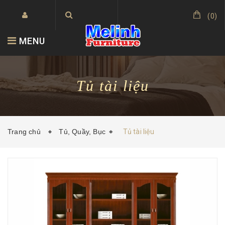
(
0
)
MENU
Tủ tài liệu
Trang chủ
Tủ, Quầy, Bục
Tủ tài liệu