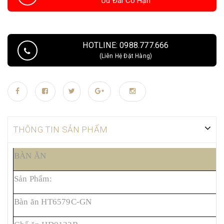
Ưu Đãi Có Hạn
HOTLINE: 0988.777.666
(Liên Hệ Đặt Hàng)
THÔNG TIN SẢN PHẨM
BÀN ĂN
Sản Phẩm:
M
Bàn ăn HT6579C-GN
2