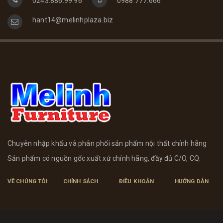
0243.886.99.96
0988.777.666
hant14@melinhplaza.biz
Chuyên nhập khẩu và phân phối sản phẩm nội thất chính hãng
Sản phẩm có nguồn gốc xuất xứ chính hãng, đầy đủ C/O, CQ.
VỀ CHÚNG TÔI
CHÍNH SÁCH
ĐIỀU KHOẢN
HƯỚNG DẪN