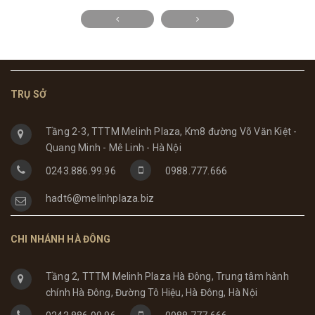
TRỤ SỞ
Tầng 2-3, TTTM Melinh Plaza, Km8 đường Võ Văn Kiệt -
Quang Minh - Mê Linh - Hà Nội
0243.886.99.96
0988.777.666
hadt6@melinhplaza.biz
CHI NHÁNH HÀ ĐÔNG
Tầng 2, TTTM Melinh Plaza Hà Đông, Trung tâm hành
chính Hà Đông, Đường Tô Hiệu, Hà Đông, Hà Nội