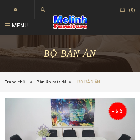
(
0
)
MENU
BỘ BÀN ĂN
Trang chủ
Bàn ăn mặt đá
BỘ BÀN ĂN
- 6 %