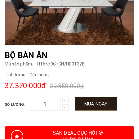
BỘ BÀN ĂN
Mã sản phẩm:
HT6579C+GN/HD0132B
Tình trạng:
Còn hàng
37.370.000₫
39.850.000₫
MUA NGAY
SỐ LƯỢNG:
SĂN DEAL CỰC HỜI 🎯