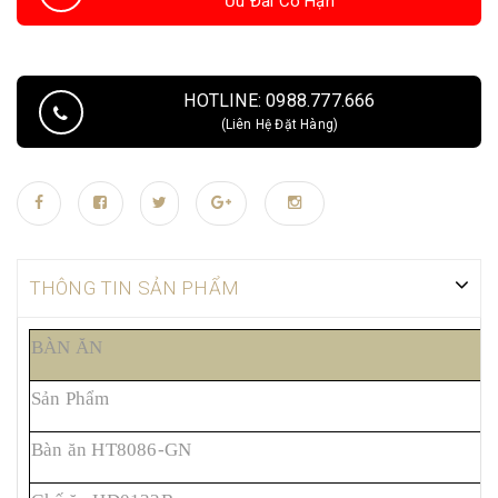
Ưu Đãi Có Hạn
HOTLINE: 0988.777.666
(Liên Hệ Đặt Hàng)
THÔNG TIN SẢN PHẨM
BÀN ĂN
Sản Phẩm
M
Bàn ăn HT8086-GN
2