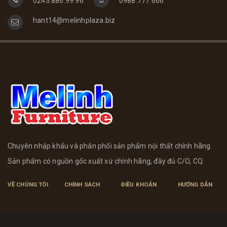
0243.886.99.96
0988.777.666
hant14@melinhplaza.biz
Chuyên nhập khẩu và phân phối sản phẩm nội thất chính hãng
Sản phẩm có nguồn gốc xuất xứ chính hãng, đầy đủ C/O, CQ.
VỀ CHÚNG TÔI
CHÍNH SÁCH
ĐIỀU KHOẢN
HƯỚNG DẪN