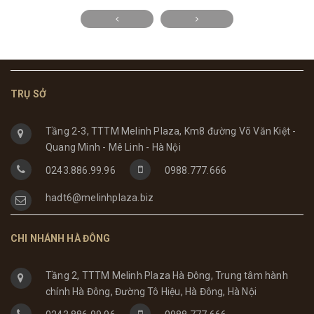
TRỤ SỞ
Tầng 2-3, TTTM Melinh Plaza, Km8 đường Võ Văn Kiệt -
Quang Minh - Mê Linh - Hà Nội
0243.886.99.96
0988.777.666
hadt6@melinhplaza.biz
CHI NHÁNH HÀ ĐÔNG
Tầng 2, TTTM Melinh Plaza Hà Đông, Trung tâm hành
chính Hà Đông, Đường Tô Hiệu, Hà Đông, Hà Nội