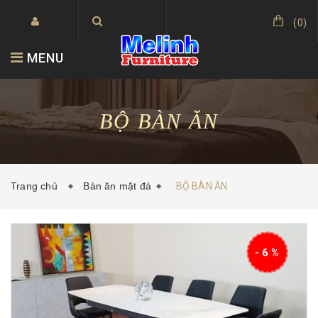
(
0
)
MENU
BỘ BÀN ĂN
Trang chủ
Bàn ăn mặt đá
BỘ BÀN ĂN
- 6 %