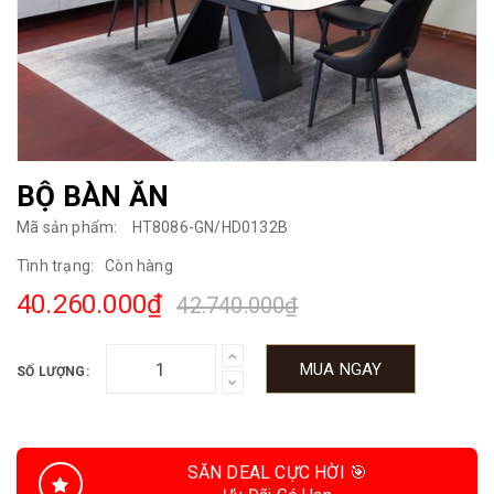
BỘ BÀN ĂN
Mã sản phẩm:
HT8086-GN/HD0132B
Tình trạng:
Còn hàng
40.260.000₫
42.740.000₫
MUA NGAY
SỐ LƯỢNG:
SĂN DEAL CỰC HỜI 🎯