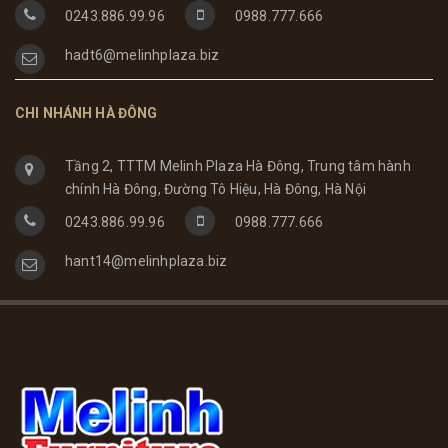
0243.886.99.96
0988.777.666
hadt6@melinhplaza.biz
CHI NHÁNH HÀ ĐÔNG
Tầng 2, TTTM Melinh Plaza Hà Đông, Trung tâm hành
chính Hà Đông, Đường Tô Hiệu, Hà Đông, Hà Nội
0243.886.99.96
0988.777.666
hant14@melinhplaza.biz