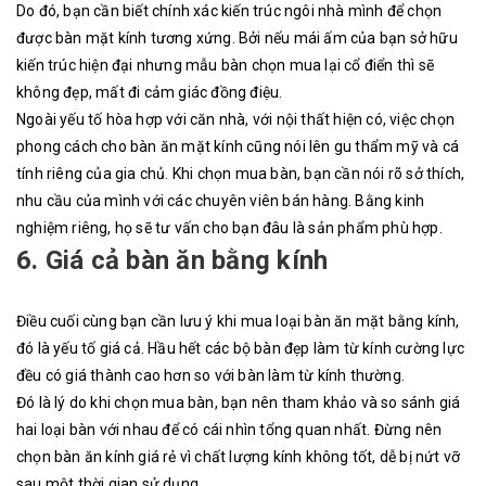
Do đó, bạn cần biết chính xác kiến trúc ngôi nhà mình để chọn
được bàn mặt kính tương xứng. Bởi nếu mái ấm của bạn sở hữu
kiến trúc hiện đại nhưng mẫu bàn chọn mua lại cổ điển thì sẽ
không đẹp, mất đi cảm giác đồng điệu.
Ngoài yếu tố hòa hợp với căn nhà, với nội thất hiện có, việc chọn
phong cách cho bàn ăn mặt kính cũng nói lên gu thẩm mỹ và cá
tính riêng của gia chủ. Khi chọn mua bàn, bạn cần nói rõ sở thích,
nhu cầu của mình với các chuyên viên bán hàng. Bằng kinh
nghiệm riêng, họ sẽ tư vấn cho bạn đâu là sản phẩm phù hợp.
6. Giá cả bàn ăn bằng kính
Điều cuối cùng bạn cần lưu ý khi mua loại bàn ăn mặt bằng kính,
đó là yếu tố giá cả. Hầu hết các bộ bàn đẹp làm từ kính cường lực
đều có giá thành cao hơn so với bàn làm từ kính thường.
Đó là lý do khi chọn mua bàn, bạn nên tham khảo và so sánh giá
hai loại bàn với nhau để có cái nhìn tổng quan nhất. Đừng nên
chọn bàn ăn kính giá rẻ vì chất lượng kính không tốt, dễ bị nứt vỡ
sau một thời gian sử dụng.