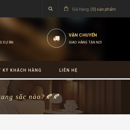
Giỏ hàng:
(
0
)
sản phẩm
VẬN CHUYỂN
G DỰ ÁN
GIAO HÀNG TẬN NƠI
T KÝ KHÁCH HÀNG
LIÊN HỆ
sang sắc nào?🍂🍂