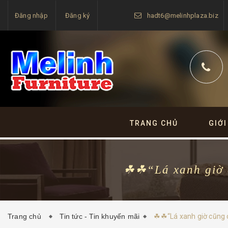
Đăng nhập
Đăng ký
hadt6@melinhplaza.biz
TRANG CHỦ
GIỚI
☘☘“Lá xanh giờ c
Trang chủ
Tin tức - Tin khuyến mãi
☘☘“Lá xanh giờ cũng 