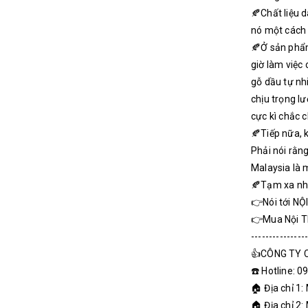
🍂Chất liệu 
nó một cách 
🍂Ở sản phẩm
giờ làm việc
gỗ dầu tự nh
chịu trọng l
cực kì chắc 
🍂Tiếp nữa, k
Phải nói rằn
Malaysia là 
🍂Tạm xa nhữ
👉Nói tới NỘ
👉Mua Nội T
---------------
👍CÔNG TY C
☎️ Hotline: 
🏠 Địa chỉ 1:
🏠 Địa chỉ 2: