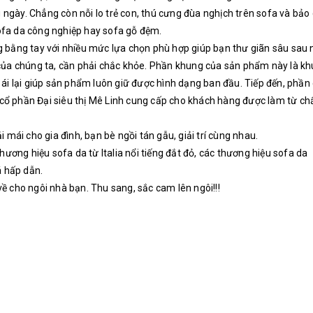
ngày. Chẳng còn nỗi lo trẻ con, thú cưng đùa nghịch trên sofa và bảo
sofa da công nghiệp hay sofa gỗ đệm.
ng bằng tay với nhiều mức lựa chọn phù hợp giúp bạn thư giãn sâu sau
 của chúng ta, cần phải chắc khỏe. Phần khung của sản phẩm này là k
 ái lại giúp sản phẩm luôn giữ được hình dạng ban đầu. Tiếp đến, phần
 cổ phần Đại siêu thị Mê Linh cung cấp cho khách hàng được làm từ chấ
 mái cho gia đình, bạn bè ngồi tán gẫu, giải trí cùng nhau.
ương hiệu sofa da từ Italia nổi tiếng đắt đỏ, các thương hiệu sofa da
á hấp dẫn.
cho ngôi nhà bạn. Thu sang, sắc cam lên ngôi!!!