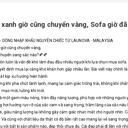
xanh giờ cũng chuyển vàng, Sofa giờ đã
 - DÒNG NHẬP KHẨU NGUYÊN CHIẾC TỪ LAUNOVA - MALAYSIA
giờ cũng chuyển vàng,
chuyển sang sắc nào?🍂🍂
ôn luôn là vấn đề khó làm đau đầu nhiều người khi lựa chọn mua sofa. 
quyết định mua lại càng khó khăn hơn gấp nhiều lần. Bài viết này chính
ắt kịp xu hướng hiện hành.
ng khí pha chút lành lạnh, mang lại cảm giác trống trải, không khí 
 mạo mới, luồng khí mới.
 một gam màu nóng, tràn đầy năng lượng, phù hợp với những người yêu
 hơi hướng rực rỡ của sắc cam và sang trọng, trầm lắng của sắc nâu 
i, giàu năng lượng lại không gây cảm giác nhức mắt cho người nhìn. 
 Và cùng với chất liệu da thật có độ bền rất cao mang lại vẻ sang trọn
u với bất kì sản phẩm nào, đẹp thôi chưa đủ. Cái đẹp phải đi liền với n