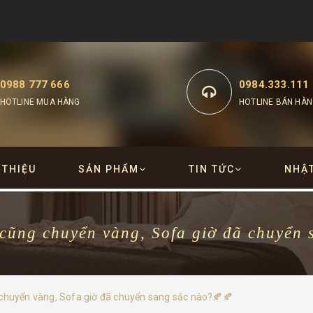
0988 777 666
0984.333.111
HOTLINE MUA HÀNG
HOTLINE BÁN HÀN
 THIỆU
SẢN PHẨM
TIN TỨC
NHẬ
ũng chuyển vàng, Sofa giờ đã chuyển 
chuyển vàng, Sofa giờ đã chuyển sang sắc nào?🍂🍂