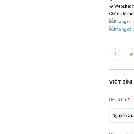
💎 Website:
h
Chúng tôi hâ
VIẾT BÌN
Họ và tên
*