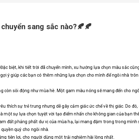
 chuyển sang sắc nào?🍂🍂
Đặc biệt, khi tiết trời đã chuyển mình, xu hướng lựa chọn màu sắc cũn
 là gợi ý giúp các bạn có thêm những lựa chọn cho mình để ngôi nhà trô
chẳng còn sôi động như mùa hè. Một gam màu nóng sẽ mang đến cho ngô
 thích sự trẻ trung nhưng dễ gây cảm giác ức chế về thị giác. Do đó
là một sự lựa chọn tuyệt vời tạo điểm nhấn cho không gian của bạn t
Cam đất phảng phất dư vị của mùa hạ, lại mang đậm trong trong mình 
g quyền quý cho ngôi nhà.
hững tiện lợi, cho người dùng một trải nghiệm hài lòng nhất.