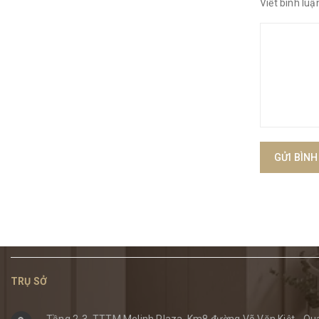
Viết bình luậ
GỬI BÌNH
TRỤ SỞ
Tầng 2-3, TTTM Melinh Plaza, Km8 đường Võ Văn Kiệt - Qua