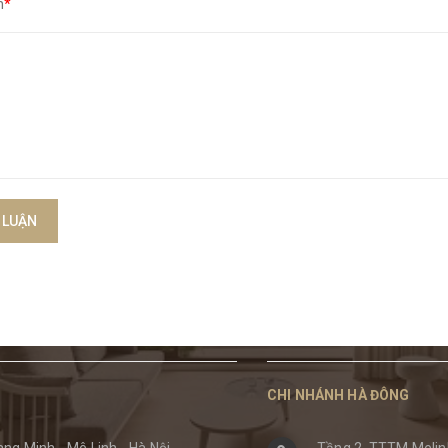
n
*
 LUẬN
CHI NHÁNH HÀ ĐÔNG
ng Minh - Mê Linh - Hà Nội
Tầng 2, TTTM Melinh