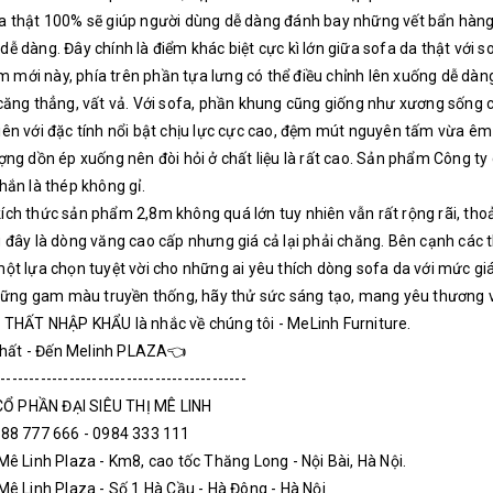
da thật 100% sẽ giúp người dùng dễ dàng đánh bay những vết bẩn hàng 
dễ dàng. Đây chính là điểm khác biệt cực kì lớn giữa sofa da thật với 
 mới này, phía trên phần tựa lưng có thể điều chỉnh lên xuống dễ dà
 căng thẳng, vất vả. Với sofa, phần khung cũng giống như xương sống
iên với đặc tính nổi bật chịu lực cực cao, đệm mút nguyên tấm vừa êm
ượng dồn ép xuống nên đòi hỏi ở chất liệu là rất cao. Sản phẩm Công ty
chắn là thép không gỉ.
ích thức sản phẩm 2,8m không quá lớn tuy nhiên vẫn rất rộng rãi, thoải
g đây là dòng văng cao cấp nhưng giá cả lại phải chăng. Bên cạnh các th
một lựa chọn tuyệt vời cho những ai yêu thích dòng sofa da với mức gi
ng gam màu truyền thống, hãy thử sức sáng tạo, mang yêu thương về 
I THẤT NHẬP KHẨU là nhắc về chúng tôi - MeLinh Furniture.
hất - Đến Melinh PLAZA👈
--------------------------------------------
Ổ PHẦN ĐẠI SIÊU THỊ MÊ LINH
0988 777 666 - 0984 333 111
 Mê Linh Plaza - Km8, cao tốc Thăng Long - Nội Bài, Hà Nội.
 Mê Linh Plaza - Số 1 Hà Cầu - Hà Đông - Hà Nội