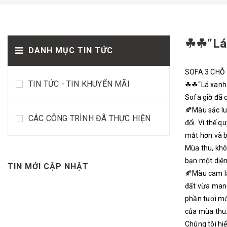
☘☘“Lá 
DANH MỤC TIN TỨC
SOFA 3 CHỖ
TIN TỨC - TIN KHUYẾN MÃI
☘☘“Lá xanh 
Sofa giờ đã 
🍂Màu sắc lu
CÁC CÔNG TRÌNH ĐÃ THỰC HIỆN
đổi. Vì thế 
mắt hơn và b
Mùa thu, khô
bạn một diện
TIN MỚI CẬP NHẬT
🍂Màu cam là
đất vừa mang
phần tươi mớ
của mùa thu.
Chúng tôi hiể