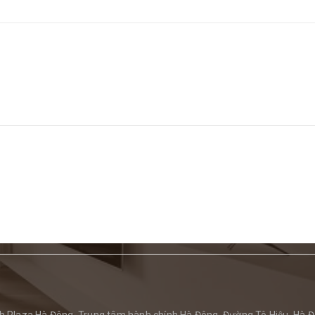
 Plaza Hà Đông, Trung tâm hành chính Hà Đông, Đường Tô Hiệu, Hà Đ