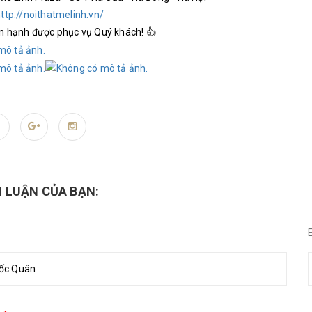
ttp://noithatmelinh.vn/
n hạnh được phục vụ Quý khách! 👍
H LUẬN CỦA BẠN: