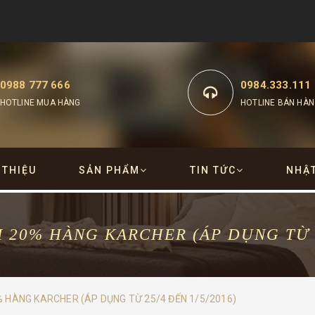
0988 777 666
0984.333.111
HOTLINE MUA HÀNG
HOTLINE BÁN HÀN
 THIỆU
SẢN PHẨM
TIN TỨC
NHẬ
 20% HÀNG KARCHER (ÁP DỤNG TỪ 25
 HÀNG KARCHER (ÁP DỤNG TỪ 25/4 ĐẾN 1/5/2016)