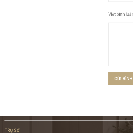
Viết bình luậ
GỬI BÌNH
TRỤ SỞ