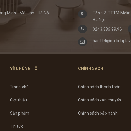
ng Minh - Mê Linh - Hà Nội
Tầng 2, TTTM Melinh
Hà Nội
0243.886.99.96
hant14@melinhplaz
VỀ CHÚNG TÔI
CHÍNH SÁCH
Trang chủ
Chính sách thanh toán
Giới thiệu
Chính sách vận chuyển
Sản phẩm
Chính sách bảo hành
Tin tức