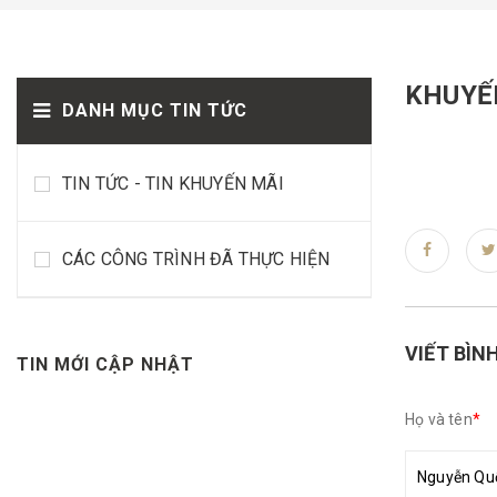
KHUYẾN
DANH MỤC TIN TỨC
TIN TỨC - TIN KHUYẾN MÃI
CÁC CÔNG TRÌNH ĐÃ THỰC HIỆN
VIẾT BÌN
TIN MỚI CẬP NHẬT
Họ và tên
*