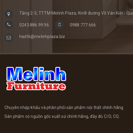
Tầng 2-3, TTTM Melinh Plaza, Km8 đường Võ Văn Kiệt - Qua
0243.886.99.96
0988.777.666
hadt6@melinhplaza.biz
Chuyên nhập khẩu và phân phối sản phẩm nội thất chính hãng
Sản phẩm có nguồn gốc xuất xứ chính hãng, đầy đủ C/O, CQ.