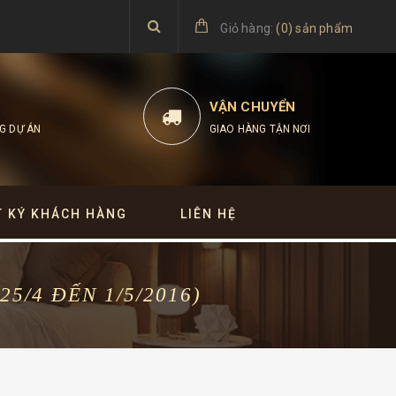
Giỏ hàng:
(
0
)
sản phẩm
VẬN CHUYỂN
G DỰ ÁN
GIAO HÀNG TẬN NƠI
T KÝ KHÁCH HÀNG
LIÊN HỆ
/4 ĐẾN 1/5/2016)