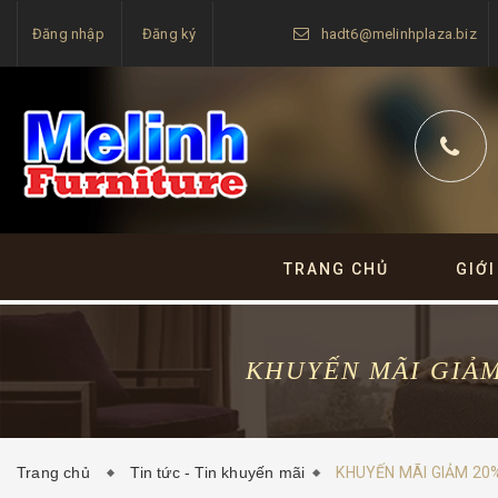
Đăng nhập
Đăng ký
hadt6@melinhplaza.biz
TRANG CHỦ
GIỚI
KHUYẾN MÃI GIẢM
Trang chủ
Tin tức - Tin khuyến mãi
KHUYẾN MÃI GIẢM 20%