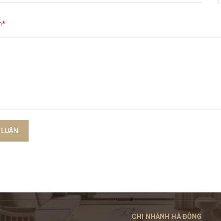
n
*
 LUẬN
CHI NHÁNH HÀ ĐÔNG