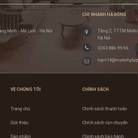
CHI NHÁNH HÀ ĐÔNG
ng Minh - Mê Linh - Hà Nội
Tầng 2, TTTM Melinh
Hà Nội
0243.886.99.96
hant14@melinhplaz
VỀ CHÚNG TÔI
CHÍNH SÁCH
Trang chủ
Chính sách thanh toán
Giới thiệu
Chính sách vận chuyển
Sản phẩm
Chính sách bảo hành