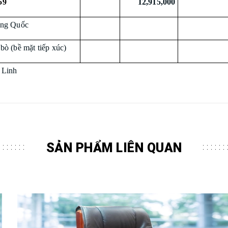
59
12,915,000
ung Quốc
bò (bề mặt tiếp xúc)
 Linh
SẢN PHẨM LIÊN QUAN