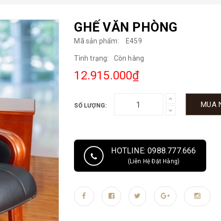
GHẾ VĂN PHÒNG
Mã sản phẩm:
E459
Tình trạng:
Còn hàng
12.915.000₫
MUA 
SỐ LƯỢNG:
HOTLINE: 0988.777.666
(Liên Hệ Đặt Hàng)