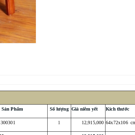
 Sản Phẩm
Số lượng
Giá niêm yết
Kích thước
5300301
1
12,915,000
64x72x106 c