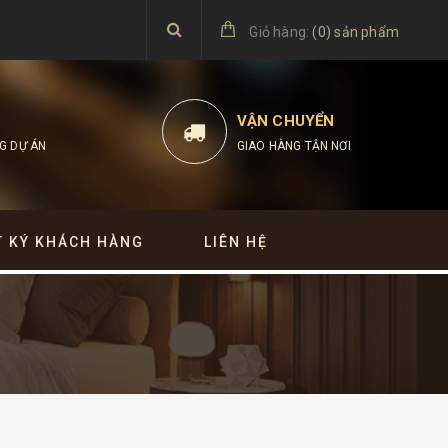
Giỏ hàng:
(
0
)
sản phẩm
VẬN CHUYỂN
G DỰ ÁN
GIAO HÀNG TẬN NƠI
T KÝ KHÁCH HÀNG
LIÊN HỆ