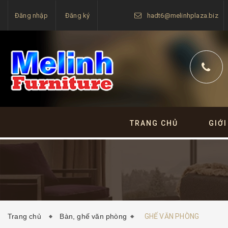
Đăng nhập
Đăng ký
hadt6@melinhplaza.biz
TRANG CHỦ
GIỚI
Trang chủ
Bàn, ghế văn phòng
GHẾ VĂN PHÒNG