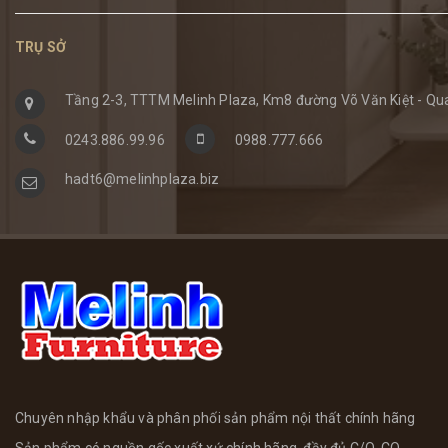
TRỤ SỞ
Tầng 2-3, TTTM Melinh Plaza, Km8 đường Võ Văn Kiệt - Qua
0243.886.99.96
0988.777.666
hadt6@melinhplaza.biz
Chuyên nhập khẩu và phân phối sản phẩm nội thất chính hãng