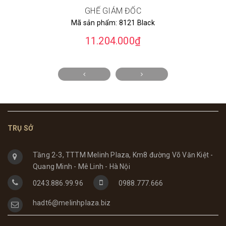
GHẾ GIÁM ĐỐC
Mã sản phẩm:
8121 Black
11.204.000₫
TRỤ SỞ
Tầng 2-3, TTTM Melinh Plaza, Km8 đường Võ Văn Kiệt -
Quang Minh - Mê Linh - Hà Nội
0243.886.99.96
0988.777.666
hadt6@melinhplaza.biz