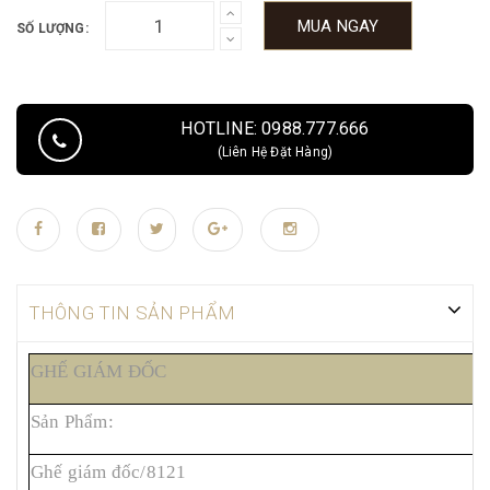
MUA NGAY
SỐ LƯỢNG:
HOTLINE: 0988.777.666
(Liên Hệ Đặt Hàng)
THÔNG TIN SẢN PHẨM
GHẾ GIÁM ĐỐC
Sản Phẩm:
M
Ghế giám đốc/8121
2