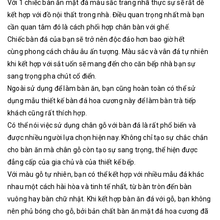
Với 1 chiếc bàn ăn mặt đá màu sắc trang nhã thực sự sẽ rất dễ
kết hợp với đồ nội thất trong nhà. Điều quan trọng nhất mà bạn
cần quan tâm đó là cách phối hợp chân bàn với ghế.
Chiếc bàn đá của bạn sẽ trở nên độc đáo hơn bao giờ hết
cùng phong cách châu âu ấn tượng. Màu sắc và vân đá tự nhiên
khi kết hợp với sắt uốn sẽ mang đến cho căn bếp nhà bạn sự
sang trọng pha chút cổ điển.
Ngoài sử dụng để làm bàn ăn, bạn cũng hoàn toàn có thể sử
dụng mẫu thiết kế bàn đá hoa cương này để làm bàn trà tiếp
khách cũng rất thích hợp.
Có thể nói việc sử dụng chân gỗ với bàn đá là rất phổ biến và
được nhiều người lựa chọn hiện nay. Không chỉ tạo sự chắc chắn
cho bàn ăn mà chân gỗ còn tạo sự sang trọng, thể hiện được
đẳng cấp của gia chủ
và của thiết kế bếp.
Với màu gỗ tự nhiên, bạn có thể kết hợp với nhiều mẫu đá khác
nhau một cách hài hòa và tinh tế nhất, từ bàn tròn đến bàn
vuông hay bàn chữ nhật. Khi kết hợp bàn ăn đá với gỗ, bạn không
nên phủ bóng cho gỗ, bởi bản chất bàn ăn mặt đá hoa cương đã