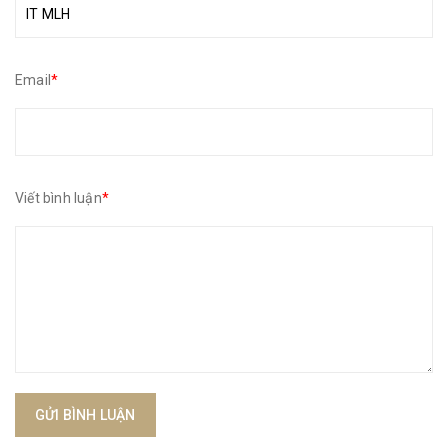
Email
*
Viết bình luận
*
GỬI BÌNH LUẬN