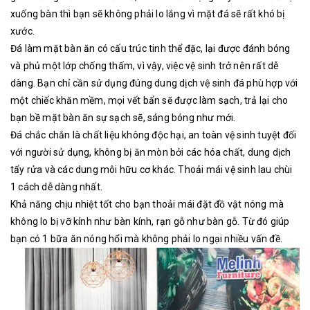
xuống bàn thì bạn sẽ không phải lo lắng vì mặt đá sẽ rất khó bị
xước.
Đá làm mặt bàn ăn có cấu trúc tinh thể đặc, lại được đánh bóng
và phủ một lớp chống thấm, vì vậy, việc vệ sinh trở nên rất dễ
dàng. Bạn chỉ cần sử dụng đúng dung dịch vệ sinh đá phù hợp với
một chiếc khăn mềm, mọi vết bẩn sẽ được làm sạch, trả lại cho
bạn bề mặt bàn ăn sự sạch sẽ, sáng bóng như mới.
Đá chắc chắn là chất liệu không độc hại, an toàn vệ sinh tuyệt đối
với người sử dụng, không bị ăn mòn bởi các hóa chất, dung dịch
tẩy rửa và các dung môi hữu cơ khác. Thoải mái vệ sinh lau chùi
1 cách dễ dàng nhất.
Khả năng chịu nhiệt tốt cho bạn thoải mái đặt đồ vật nóng mà
không lo bị vỡ kính như bàn kính, rạn gỗ như bàn gỗ. Từ đó giúp
bạn có 1 bữa ăn nóng hổi mà không phải lo ngại nhiều vấn đề.