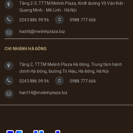
Tầng 2-3, TTTM Melinh Plaza, Km8 đường Võ Văn Kiệt -
Quang Minh - Mê Linh - Hà Nội
0243.886.99.96
0988.777.666
hadt6@melinhplaza.biz
CHI NHÁNH HÀ ĐÔNG
Tầng 2, TTTM Melinh Plaza Hà Đông, Trung tâm hành
chính Hà Đông, Đường Tô Hiệu, Hà Đông, Hà Nội
0243.886.99.96
0988.777.666
hant14@melinhplaza.biz