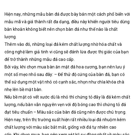
Hiện nay, những mẫu bàn đá được bày bán một cách phổ biến với
mẫu mã và giá thành rất đa dạng, điều này khiến người tiêu dùng
băn khoăn không biết nên chọn bàn đá như thế nào là chất
lượng.
Thêm vào đó, những loại đá kém chất lượng nhờ hóa chất và
công nghệ làm giả tinh vi cũng sẽ đánh lừa được thị giác của bạn
để trở thành những mẫu đá cao cấp.
Bởi vậy, khi chọn mua bàn ăn mặt đá hoa cương, bạn nên lưu ý
một số mẹo nhỏ sau đây: – Để thử độ cứng của bàn đá, bạn có
thể sử dụng một vật nhỏ có cạnh sắc, nhọn như chìa khóa chà
nhẹ lên bề mặt bàn.
Nếu bề mặt có vết xước dù là nhỏ thì chứng tỏ đây là đá kém chất
lượng, nếu bàn vẫn nguyên vẹn với độ bóng cao thì chứng tỏ đá
đạt tiêu chuẩn – Màu sắc của bàn đá cũng nên được chú trọng.
Hiện nay, trên thị trường xuất hiện rất nhiều loại đá nhuộm kém
chất lượng với màu sắc bắt mắt, giống với đá tự nhiên cao
cấp. Khi chọn mua, bạn nên xem xét kỹ sự đồng nhất về màu sắc