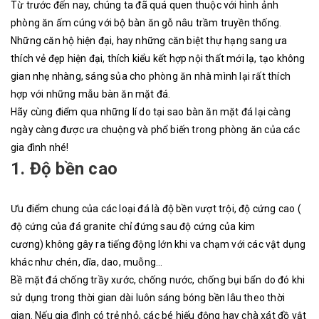
Từ trước đến nay, chúng ta đã quá quen thuộc với hình ảnh
phòng ăn ấm cúng với bộ bàn ăn gỗ nâu trầm truyền thống.
Những căn hộ hiện đại, hay những căn biệt thự hạng sang ưa
thích vẻ đẹp hiện đại, thích kiểu kết hợp nội thất mới lạ, tạo không
gian nhẹ nhàng, sáng sủa cho phòng ăn nhà mình lại rất thích
hợp với những mẫu bàn ăn mặt đá.
Hãy cùng điểm qua những lí do tại sao bàn ăn mặt đá lại càng
ngày càng được ưa chuộng và phổ biến trong phòng ăn của các
gia đình nhé!
1. Độ bền cao
Ưu điểm chung của các loại đá là độ bền vượt trội, độ cứng cao (
độ cứng của đá granite chỉ đứng sau độ cứng của kim
cương) không gây ra tiếng động lớn khi va chạm với các vật dụng
khác như chén, dĩa, dao, muỗng…
Bề mặt đá chống trầy xước, chống nước, chống bụi bẩn do đó khi
sử dụng trong thời gian dài luôn sáng bóng bền lâu theo thời
gian. Nếu gia đình có trẻ nhỏ, các bé hiếu động hay chà xát đồ vật