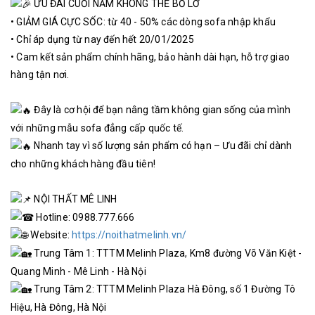
ƯU ĐÃI CUỐI NĂM KHÔNG THỂ BỎ LỠ
• GIẢM GIÁ CỰC SỐC: từ 40 - 50% các dòng sofa nhập khẩu
• Chỉ áp dụng từ nay đến hết 20/01/2025
• Cam kết sản phẩm chính hãng, bảo hành dài hạn, hỗ trợ giao
hàng tận nơi.
Đây là cơ hội để bạn nâng tầm không gian sống của mình
với những mẫu sofa đẳng cấp quốc tế.
Nhanh tay vì số lượng sản phẩm có hạn – Ưu đãi chỉ dành
cho những khách hàng đầu tiên!
NỘI THẤT MÊ LINH
Hotline: 0988.777.666
Website:
https://noithatmelinh.vn/
Trung Tâm 1: TTTM Melinh Plaza, Km8 đường Võ Văn Kiệt -
Quang Minh - Mê Linh - Hà Nội
Trung Tâm 2: TTTM Melinh Plaza Hà Đông, số 1 Đường Tô
Hiệu, Hà Đông, Hà Nội