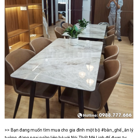
>> Bạn đang muốn tìm mua cho gia đình một bộ #bàn_ghế_ăn lý
tưởng, đừng ngại ngần liên hệ với Nội Thất Mê Linh để được tư