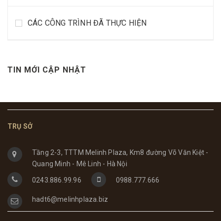
CÁC CÔNG TRÌNH ĐÃ THỰC HIỆN
TIN MỚI CẬP NHẬT
TRỤ SỞ
Tầng 2-3, TTTM Melinh Plaza, Km8 đường Võ Văn Kiệt -
Quang Minh - Mê Linh - Hà Nội
0243.886.99.96
0988.777.666
hadt6@melinhplaza.biz