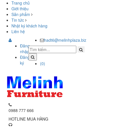
Trang chủ
Giới thiệu
Sản phẩm
Tin tức
Nhật ký khách hàng
Liên hệ
hadt6@melinhplaza.biz
Đăng
nhập
Đăng
ký
(
0
)
0988 777 666
HOTLINE MUA HÀNG