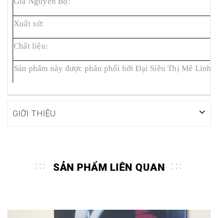
Giá Nguyên Bộ:
J
Xuất xứ:
T
Chất liệu:
M
Sản phẩm này được phân phối bởi Đại Siêu Thị Mê Linh
GIỚI THIỆU
SẢN PHẨM LIÊN QUAN