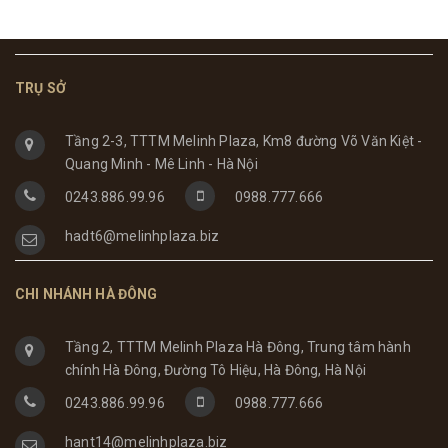
TRỤ SỞ
Tầng 2-3, TTTM Melinh Plaza, Km8 đường Võ Văn Kiệt -
Quang Minh - Mê Linh - Hà Nội
0243.886.99.96
0988.777.666
hadt6@melinhplaza.biz
CHI NHÁNH HÀ ĐÔNG
Tầng 2, TTTM Melinh Plaza Hà Đông, Trung tâm hành
chính Hà Đông, Đường Tô Hiệu, Hà Đông, Hà Nội
0243.886.99.96
0988.777.666
hant14@melinhplaza.biz