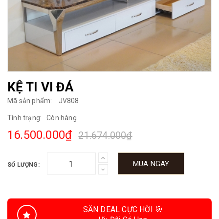
KỆ TI VI ĐÁ
Mã sản phẩm:
JV808
Tình trạng:
Còn hàng
16.500.000₫
21.674.000₫
MUA NGAY
SỐ LƯỢNG:
SĂN DEAL CỰC HỜI 🎯