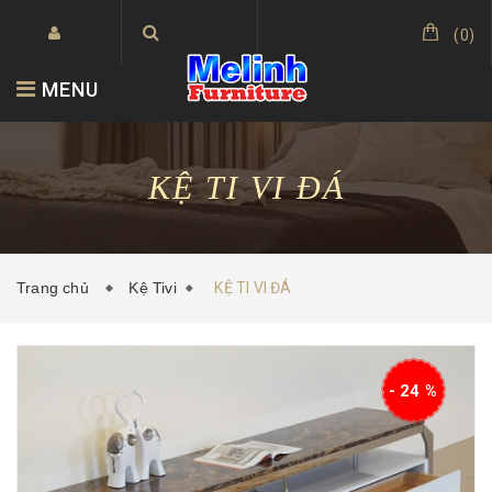
(
0
)
MENU
KỆ TI VI ĐÁ
Trang chủ
Kệ Tivi
KỆ TI VI ĐÁ
- 24 %