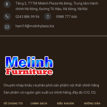
Tầng 2, TTTM Melinh Plaza Hà Đông, Trung tâm hành
chính Hà Đông, Đường Tô Hiệu, Hà Đông, Hà Nội
0243.886.99.96
0988.777.666
hant14@melinhplaza.biz
Chuyên nhập khẩu và phân phối sản phẩm nội thất chính hãng
Sản phẩm có nguồn gốc xuất xứ chính hãng, đầy đủ C/O, CQ.
VỀ CHÚNG TÔI
CHÍNH SÁCH
ĐIỀU KHOẢN
HƯỚNG DẪN