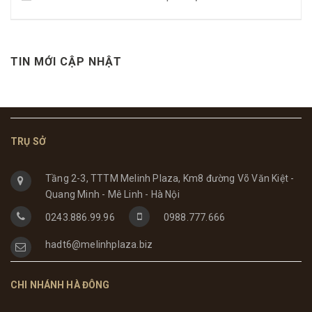
TIN MỚI CẬP NHẬT
TRỤ SỞ
Tầng 2-3, TTTM Melinh Plaza, Km8 đường Võ Văn Kiệt -
Quang Minh - Mê Linh - Hà Nội
0243.886.99.96
0988.777.666
hadt6@melinhplaza.biz
CHI NHÁNH HÀ ĐÔNG