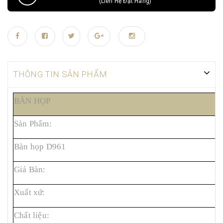
(Liên Hệ Đặt Hàng)
THÔNG TIN SẢN PHẨM
BÀN HỌP
Sản Phẩm:
M
Bàn họp D961
2
Giá Bàn:
D
Xuất xứ:
T
Chất liệu:
G