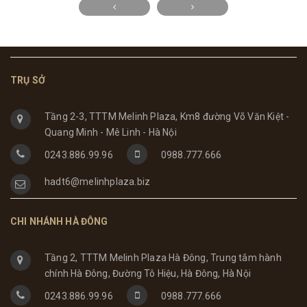
TRỤ SỞ
Tầng 2-3, TTTM Melinh Plaza, Km8 đường Võ Văn Kiệt -
Quang Minh - Mê Linh - Hà Nội
0243.886.99.96
0988.777.666
hadt6@melinhplaza.biz
CHI NHÁNH HÀ ĐÔNG
Tầng 2, TTTM Melinh Plaza Hà Đông, Trung tâm hành
chính Hà Đông, Đường Tô Hiệu, Hà Đông, Hà Nội
0243.886.99.96
0988.777.666