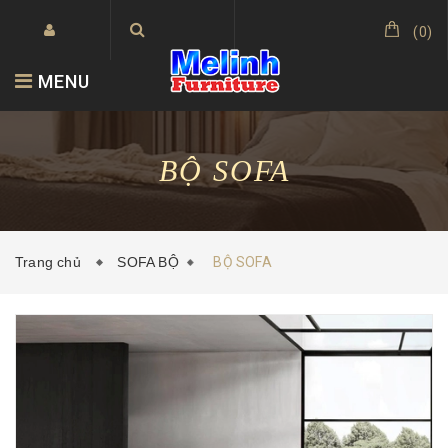
(
0
)
MENU
BỘ SOFA
Trang chủ
SOFA BỘ
BỘ SOFA