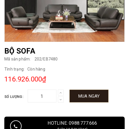
BỘ SOFA
Mã sản phẩm:
202/EB7480
Tình trạng:
Còn hàng
116.926.000₫
MUA NGAY
SỐ LƯỢNG:
HOTLINE: 0988.777.666