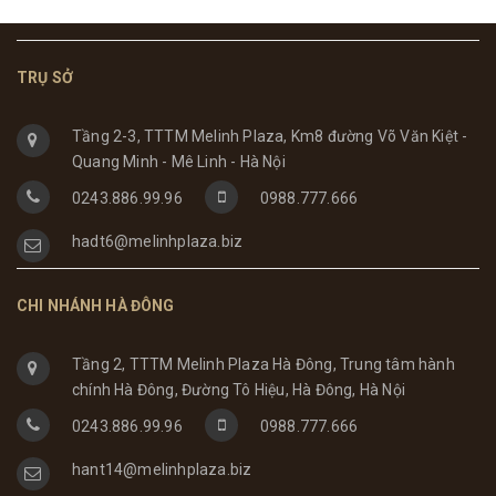
TRỤ SỞ
Tầng 2-3, TTTM Melinh Plaza, Km8 đường Võ Văn Kiệt -
Quang Minh - Mê Linh - Hà Nội
0243.886.99.96
0988.777.666
hadt6@melinhplaza.biz
CHI NHÁNH HÀ ĐÔNG
Tầng 2, TTTM Melinh Plaza Hà Đông, Trung tâm hành
chính Hà Đông, Đường Tô Hiệu, Hà Đông, Hà Nội
0243.886.99.96
0988.777.666
hant14@melinhplaza.biz